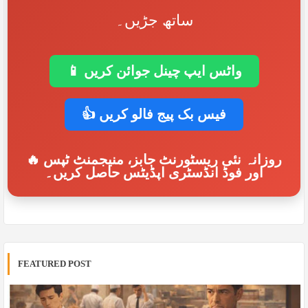
ساتھ جڑیں۔
📱 واٹس ایپ چینل جوائن کریں
👍 فیس بک پیج فالو کریں
🔥 روزانہ نئی ریسٹورنٹ جابز، منیجمنٹ ٹپس
اور فوڈ انڈسٹری اپڈیٹس حاصل کریں۔
FEATURED POST