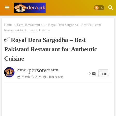
Home
Dera_Restaurant
✅ Royal Dera Sargodha – Best Pakistani
Restaurant for Authentic Cuisine
✅ Royal Dera Sargodha – Best
Pakistani Restaurant for Authentic
Cuisine
person
Author -
dera admin
share
0
March 23, 2025
2 minute read