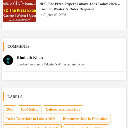
NFC The Pizza Expert Lahore Jobs Today 2026 –
Cashier, Waiter & Rider Required
August 02, 2026
COMMENTS
Khubaib Khan
Foodies Pakistan is Pakistan’s #1 restaurant disco...
LABELS
2026
Food Safety
Lahore restaurant jobs
Order Taker Jobs in Lahore 2026
Restaurant Jobs in Faisalabad