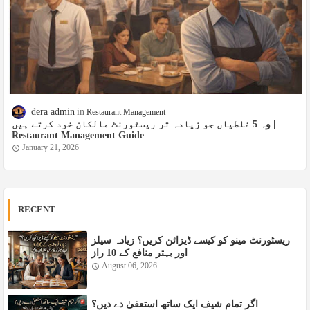
dera admin
Restaurant Management
وہ 5 غلطیاں جو زیادہ تر ریسٹورنٹ مالکان خود کرتے ہیں |
Restaurant Management Guide
January 21, 2026
RECENT
ریسٹورنٹ مینو کو کیسے ڈیزائن کریں؟ زیادہ سیلز
اور بہتر منافع کے 10 راز
August 06, 2026
اگر تمام شیف ایک ساتھ استعفیٰ دے دیں؟