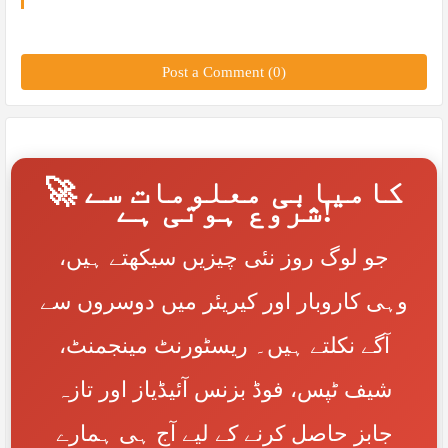
Post a Comment (0)
🚀 کامیابی معلومات سے
شروع ہوتی ہے!
جو لوگ روز نئی چیزیں سیکھتے ہیں،
وہی کاروبار اور کیریئر میں دوسروں سے
آگے نکلتے ہیں۔ ریسٹورنٹ مینجمنٹ،
شیف ٹپس، فوڈ بزنس آئیڈیاز اور تازہ
جابز حاصل کرنے کے لیے آج ہی ہمارے