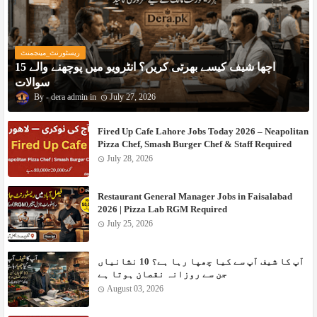
ریسٹورنٹ_مینجمنٹ
اچھا شیف کیسے بھرتی کریں؟ انٹرویو میں پوچھنے والے 15
سوالات
dera admin
July 27, 2026
Fired Up Cafe Lahore Jobs Today 2026 – Neapolitan
Pizza Chef, Smash Burger Chef & Staff Required
July 28, 2026
Restaurant General Manager Jobs in Faisalabad
2026 | Pizza Lab RGM Required
July 25, 2026
آپ کا شیف آپ سے کیا چھپا رہا ہے؟ 10 نشانیاں
جن سے روزانہ نقصان ہوتا ہے
August 03, 2026