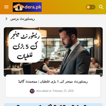
ریسٹورنٹ بزنس
ریسٹورنٹ مینجر کی 5 بڑی غلطیاں | مینجمنٹ گائیڈ
dera admin
February 25, 2026