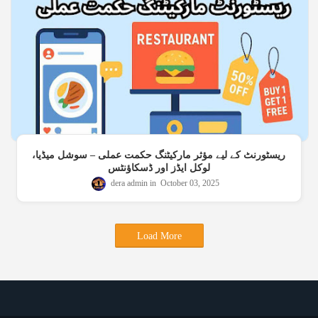
ریسٹورنٹ کے لیے مؤثر مارکیٹنگ حکمت عملی – سوشل میڈیا،
لوکل ایڈز اور ڈسکاؤنٹس
dera admin
October 03, 2025
Load More