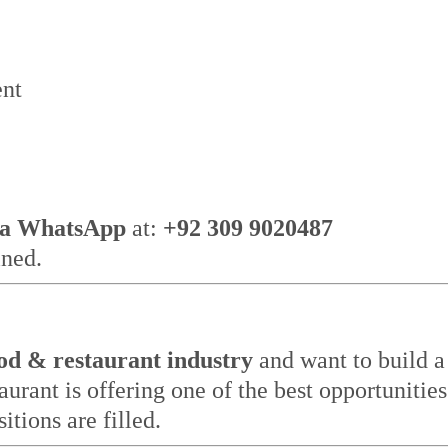
ent
ia WhatsApp
at:
+92 309 9020487
ined.
od & restaurant industry
and want to build a
rant is offering one of the best opportunities
tions are filled.