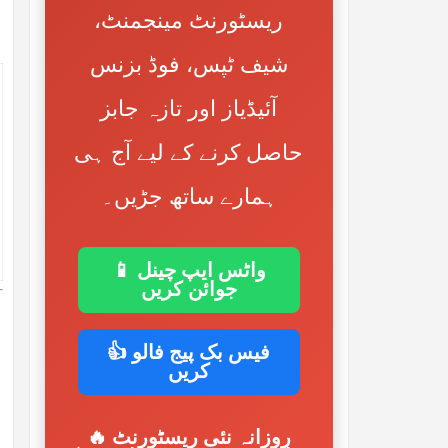
ریسٹورنٹ مینجمنٹ،
شیف ٹپس، فوڈ بزنس
آئیڈیاز اور تازہ جابز
حاصل کرنے کے لیے آج ہی
ہمارے ساتھ جڑیں۔
📱 واٹس ایپ چینل
جوائن کریں
👍 فیس بک پیج فالو
کریں
🔥 روزانہ نئی ریسٹورنٹ