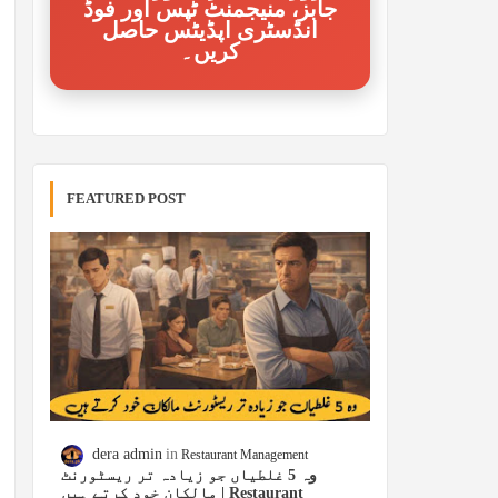
جابز، منیجمنٹ ٹپس اور فوڈ
انڈسٹری اپڈیٹس حاصل
کریں۔
FEATURED POST
dera admin
Restaurant Management
وہ 5 غلطیاں جو زیادہ تر ریسٹورنٹ
مالکان خود کرتے ہیں | Restaurant