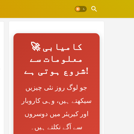
🚀 کامیابی
معلومات سے
شروع ہوتی ہے!
جو لوگ روز نئی چیزیں
سیکھتے ہیں، وہی کاروبار
اور کیریئر میں دوسروں
سے آگے نکلتے ہیں۔