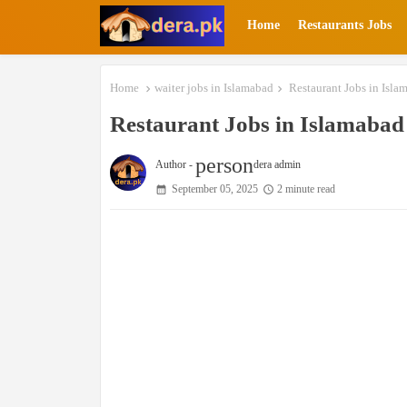
Home
Restaurants Jobs
Home
waiter jobs in Islamabad
Restaurant Jobs in Isla
Restaurant Jobs in Islamabad
person
Author -
dera admin
September 05, 2025
2 minute read