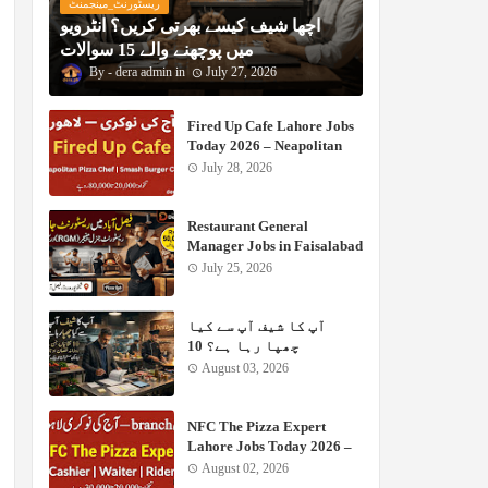
ریسٹورنٹ_مینجمنٹ
اچھا شیف کیسے بھرتی کریں؟ انٹرویو
میں پوچھنے والے 15 سوالات
dera admin
July 27, 2026
Fired Up Cafe Lahore Jobs
Today 2026 – Neapolitan
Pizza Chef, Smash Burger
July 28, 2026
Chef & Staff Required
Restaurant General
Manager Jobs in Faisalabad
2026 | Pizza Lab RGM
July 25, 2026
Required
آپ کا شیف آپ سے کیا
چھپا رہا ہے؟ 10
نشانیاں جن سے روزانہ
August 03, 2026
نقصان ہوتا ہے
NFC The Pizza Expert
Lahore Jobs Today 2026 –
Cashier, Waiter & Rider
August 02, 2026
Required