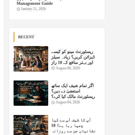
Management Guide
January 21, 2026
RECENT
ریسٹورنٹ مینو کو کیسے
ڈیزائن کریں؟ زیادہ سیلز
اور بہتر منافع کے 10 راز
August 06, 2026
اگر تمام شیف ایک ساتھ
استعفیٰ دے دیں؟
ریسٹورنٹ مالک کیا کرے؟
August 04, 2026
آپ کا شیف آپ سے کیا
چھپا رہا ہے؟ 10
نشانیاں جن سے روزانہ