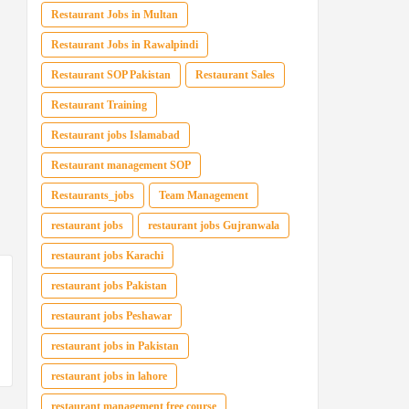
Restaurant Jobs in Multan
Restaurant Jobs in Rawalpindi
Restaurant SOP Pakistan
Restaurant Sales
Restaurant Training
Restaurant jobs Islamabad
Restaurant management SOP
Restaurants_jobs
Team Management
restaurant jobs
restaurant jobs Gujranwala
restaurant jobs Karachi
restaurant jobs Pakistan
restaurant jobs Peshawar
restaurant jobs in Pakistan
restaurant jobs in lahore
restaurant management free course