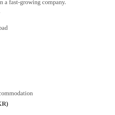
oin a fast-growing company.
d
bad
commodation
KR)