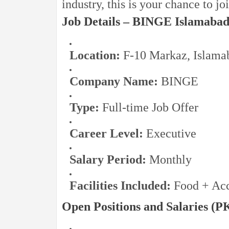
industry, this is your chance to j
Job Details – BINGE Islamaba
Location:
F-10 Markaz, Islama
Company Name:
BINGE
Type:
Full-time Job Offer
Career Level:
Executive
Salary Period:
Monthly
Facilities Included:
Food + Ac
Open Positions and Salaries (P