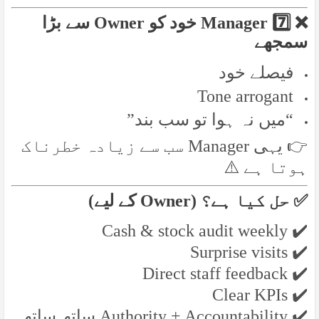
❌ 7️⃣ Manager خود کو Owner سے بڑا
سمجھے
فیصلے خود
Tone arrogant
“میں نہ ہوا تو سب بند”
👉 یہی Manager سب سے زیادہ خطرناک
ہوتا ہے ⚠️
✅ حل کیا ہے؟ (Owner کے لیے)
✔️ Cash & stock audit weekly
✔️ Surprise visits
✔️ Direct staff feedback
✔️ Clear KPIs
✔️ Authority + Accountability ساتھ ساتھ