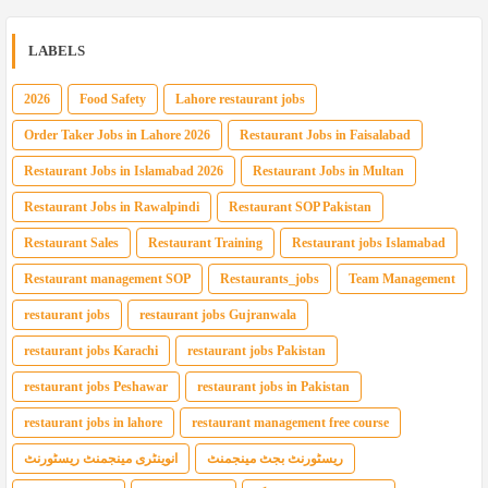
LABELS
2026
Food Safety
Lahore restaurant jobs
Order Taker Jobs in Lahore 2026
Restaurant Jobs in Faisalabad
Restaurant Jobs in Islamabad 2026
Restaurant Jobs in Multan
Restaurant Jobs in Rawalpindi
Restaurant SOP Pakistan
Restaurant Sales
Restaurant Training
Restaurant jobs Islamabad
Restaurant management SOP
Restaurants_jobs
Team Management
restaurant jobs
restaurant jobs Gujranwala
restaurant jobs Karachi
restaurant jobs Pakistan
restaurant jobs Peshawar
restaurant jobs in Pakistan
restaurant jobs in lahore
restaurant management free course
ریسٹورنٹ بجٹ مینجمنٹ
انوینٹری مینجمنٹ ریسٹورنٹ