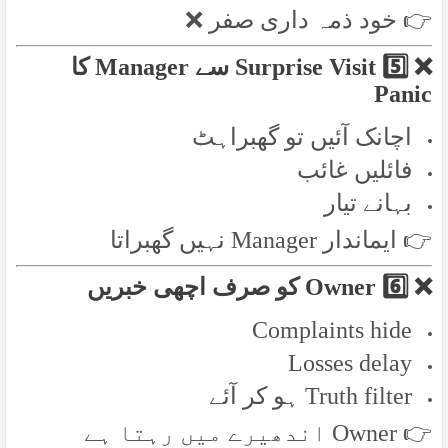
👉 خود ذمہ داری صفر ❌
❌ 5️⃣ Surprise Visit سے Manager کا
Panic
اچانک آئیں تو گھبراہٹ
فائلیں غائب
بہانے تیار
👉 ایماندار Manager نہیں گھبراتا
❌ 6️⃣ Owner کو صرف اچھی خبریں
Complaints hide
Losses delay
Truth filter ہو کر آئے
👉 Owner اندھیرے میں رہتا ہے