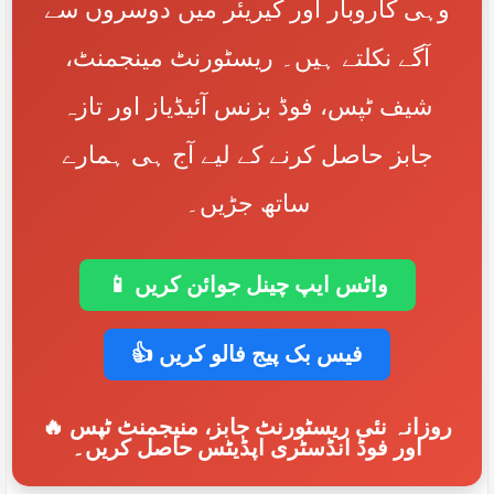
وہی کاروبار اور کیریئر میں دوسروں سے
آگے نکلتے ہیں۔ ریسٹورنٹ مینجمنٹ،
شیف ٹپس، فوڈ بزنس آئیڈیاز اور تازہ
جابز حاصل کرنے کے لیے آج ہی ہمارے
ساتھ جڑیں۔
📱 واٹس ایپ چینل جوائن کریں
👍 فیس بک پیج فالو کریں
🔥 روزانہ نئی ریسٹورنٹ جابز، منیجمنٹ ٹپس
اور فوڈ انڈسٹری اپڈیٹس حاصل کریں۔