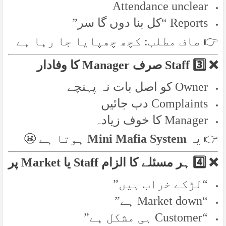
Attendance unclear
Reports “کل بنا دوں گا سر”
👉 صاف مطلب: کچھ چھپایا جا رہا ہے
❌ 3️⃣ Staff صرف Manager کا وفادار
Owner کو اصل بات نہ پہنچے
Complaints دب جائیں
Manager کا خوف زیادہ
ہوتا ہے 😬
Mini Mafia System
👉 یہ
❌ 4️⃣ ہر مسئلے کا الزام Staff یا Market پر
“لڑکے خراب ہیں”
“Market down ہے”
“Customer ہی مشکل ہے”