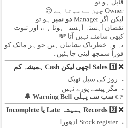
قابل ہو تو
Owner چین سے سوتا ہے 😌
لیکن اگر Manager
دو نمبر
ہو تو
نقصان آہستہ آہستہ ہوتا ہے، اور ثبوت
کبھی سامنے نہیں آتا 💸
یہ وہ خطرناک نشانیاں ہیں جو ہر مالک کو
فوراً سمجھ لینی چاہئیں۔
❌ 1️⃣ Sales اچھی لیکن Cash ہمیشہ کم
روز کی سیل ٹھیک
مگر پیسے پورے نہیں
سب سے پہلی Warning Bell 🔔
👉
❌ 2️⃣ Records ہمیشہ Late یا Incomplete
Stock register ادھورا