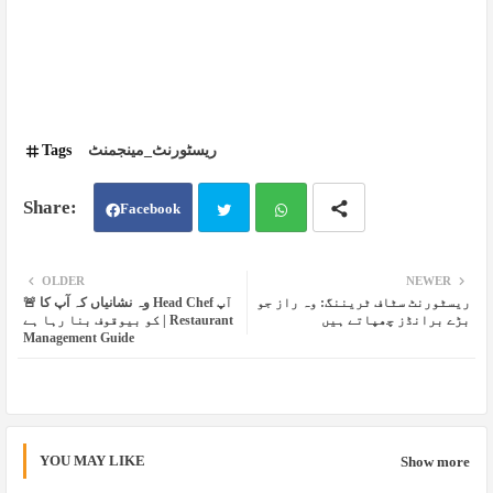
Tags
ریسٹورنٹ_مینجمنٹ
Facebook
Twit
Wh
OLDER
NEWER
ریسٹورنٹ سٹاف ٹریننگ: وہ راز جو
🚨 وہ نشانیاں کہ آپ کا Head Chef آپ
ter
atsa
بڑے برانڈز چھپاتے ہیں
کو بیوقوف بنا رہا ہے | Restaurant
Management Guide
pp
YOU MAY LIKE
Show more